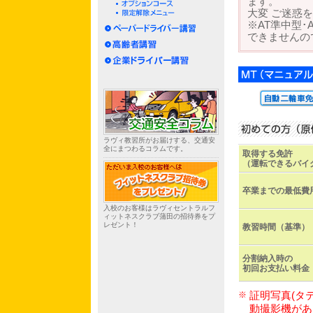
ます。
大変 ご迷惑
※AT準中型
できませんの
ラヴィ教習所がお届けする、交通安
全にまつわるコラムです。
取得する免許
（運転できるバイ
卒業までの最低費
入校のお客様はラヴィセントラルフ
ィットネスクラブ蒲田の招待券をプ
レゼント！
教習時間（基準）
分割納入時の
初回お支払い料金
※
証明写真(タ
動撮影機があ