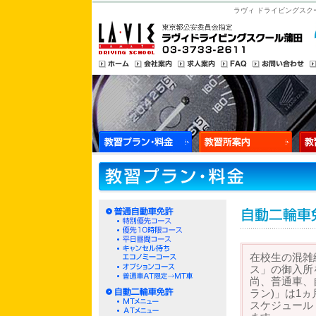
ラヴィ ドライビングスク
在校生の混雑
ス」の御入所
尚、普通車、
ラン)」は1
スケジュール