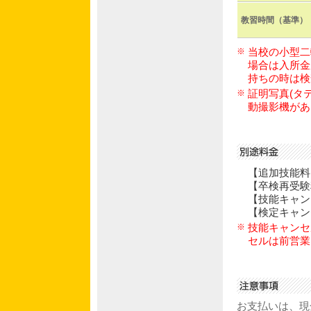
教習時間（基準）
※
当校の小型二
場合は入所金
持ちの時は検
※
証明写真(タ
動撮影機があ
【追加技能料(1
【卒検再受験料
【技能キャンセ
【検定キャンセ
※
技能キャンセ
セルは前営業
お支払いは、現金