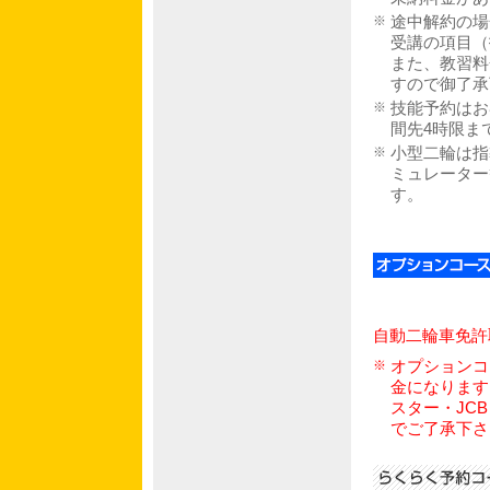
※
途中解約の場
受講の項目（
また、教習料
すので御了承
※
技能予約はお
間先4時限ま
※
小型二輪は指
ミュレーター
す。
自動二輪車免許
※
オプションコ
金になります
スター・JC
でご了承下さ