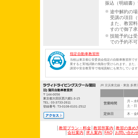
振込（明細書）
※
途中解約の場
受講の項目（
また、教習料
すので御了承
※
技能予約は受
での予約不可
指定自動車教習所
当校は東京都公安委員会指定の自動車教習所です
業すると実地試験の免除が受けられます。また、
講習や安全教育等で地域貢献にも努力しています
JR 京浜東北線・東急 多摩川
旧) 蒲田自動車教習所
〒144-0056
東京都大田区西六郷1-3-15
月～水
TEL: 03-3733-2611
営業時間
土・日
登録番号: T3-0108-0101-2512
定休日
木・金
│
教習プラン・料金
│
教習所案内
│
教習の進め
│
会社案内
│
求人案内
│
FAQ
│
お問い合わ