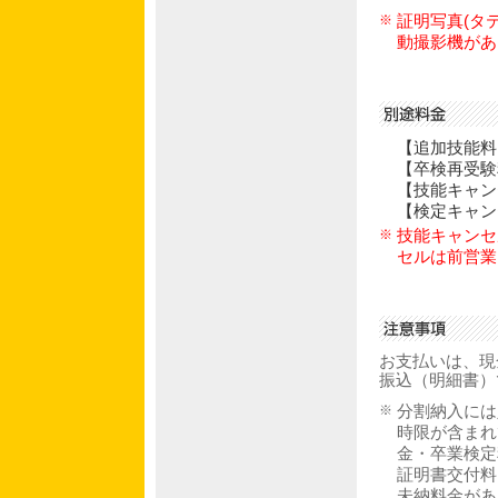
※
証明写真(タ
動撮影機があ
【追加技能料（
【卒検再受験料
【技能キャンセ
【検定キャンセ
※
技能キャンセ
セルは前営業
お支払いは、現金
振込（明細書）
※
分割納入には
時限が含まれ
金・卒業検定
証明書交付料
未納料金があ